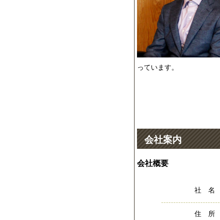
っています。
会社案内
会社概要
社 名
------------------------
住 所